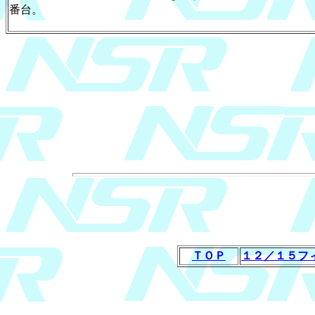
番台。
ＴＯＰ
１２／１５フ