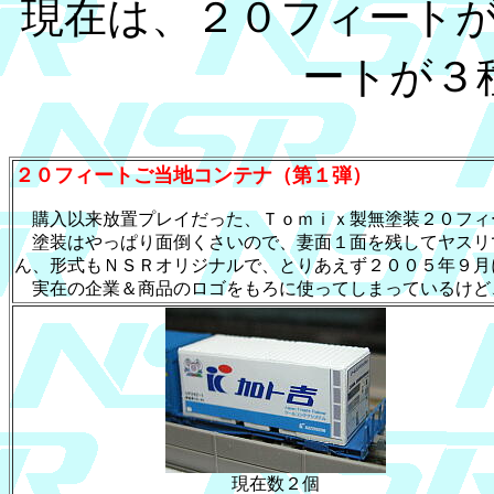
現在は、２０フィート
ートが３
２０フィートご当地コンテナ（第１弾）
購入以来放置プレイだった、Ｔｏｍｉｘ製無塗装２０フィ
塗装はやっぱり面倒くさいので、妻面１面を残してヤスリ
ん、形式もＮＳＲオリジナルで、とりあえず２００５年９月
実在の企業＆商品のロゴをもろに使ってしまっているけど
現在数２個