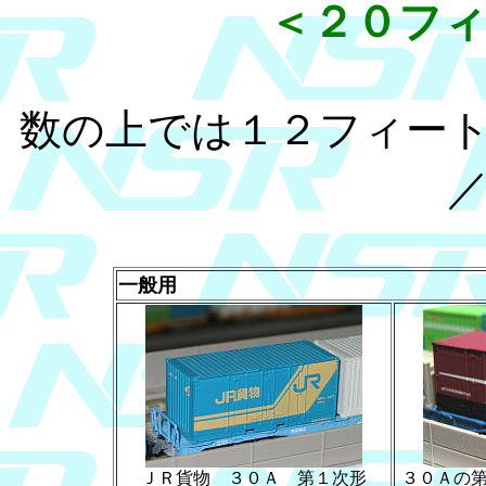
＜２０フ
数の上では１２フィー
一般用
ＪＲ貨物 ３０Ａ 第１次形
３０Ａの