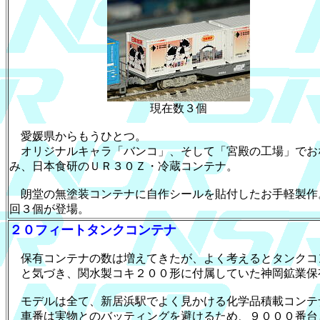
現在数３個
愛媛県からもうひとつ。
オリジナルキャラ「バンコ」、そして「宮殿の工場」でお
み、日本食研のＵＲ３０Ｚ・冷蔵コンテナ。
朗堂の無塗装コンテナに自作シールを貼付したお手軽製作
回３個が登場。
２０フィートタンクコンテナ
保有コンテナの数は増えてきたが、よく考えるとタンクコ
と気づき、関水製コキ２００形に付属していた神岡鉱業保
モデルは全て、新居浜駅でよく見かける化学品積載コンテ
車番は実物とのバッティングを避けるため、９０００番台