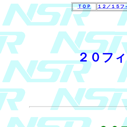
ＴＯＰ
１２／１５フ
２０フィ