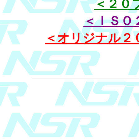
＜２０
＜ＩＳＯ
＜オリジナル２