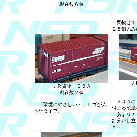
現在数６個
実物は１
２８個のみ
Ｊ
ＪＲ貨物 ３０Ａ
現在数２個
３０Ａに
「環境にやさしい～」ロゴが入
付ける改造
ったタイプ。
あまりア
部分が目立
＾；