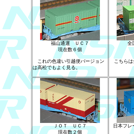
福山通運 ＵＣ７
全
現在数６個
これの色違い引越便バージョン
こちらは
は高松でもよく見る。
ＪＯＴ ＵＣ７
日本フレ
現在数２個