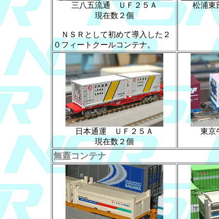
三八五流通 ＵＦ２５Ａ
松浦東
現在数２個
ＮＳＲとして初めて導入した２
０フィートクールコンテナ。
日本通運 ＵＦ２５Ａ
東京
現在数２個
無蓋コンテナ