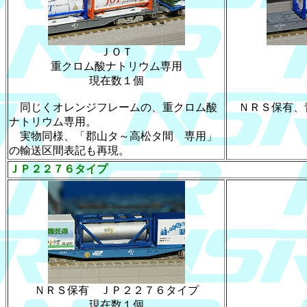
ＪＯＴ
重クロム酸ナトリウム専用
現在数１個
同じくオレンジフレームの、重クロム酸
ＮＲＳ保有、
ナトリウム専用。
実物同様、「郡山タ～高松タ間 専用」
の輸送区間表記も再現。
ＪＰ２２７６タイプ
ＮＲＳ保有 ＪＰ２２７６タイプ
現在数１個