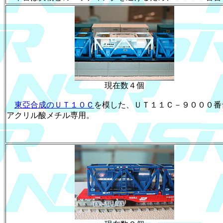
現在数４個
東亞合成のＵＴ１０Ｃ
を模した、ＵＴ１１Ｃ－９０００番
アクリル酸メチル専用。