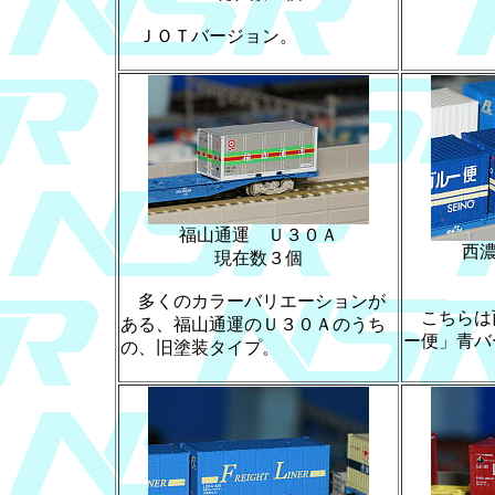
ＪＯＴバージョン。
福山通運 Ｕ３０Ａ
西
現在数３個
多くのカラーバリエーションが
こちらは
ある、福山通運のＵ３０Ａのうち
ー便」青バ
の、旧塗装タイプ。