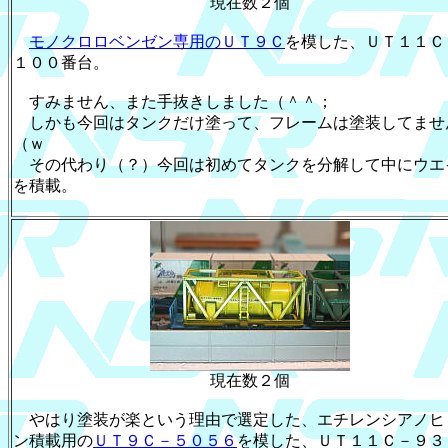
現在数２個
モノクロロベンゼン専用のＵＴ９Ｃ
を模した、ＵＴ１１Ｃ
１００番台。
すみません、また手抜きしました（＾＾；
しかも今回はタンクだけ塗って、フレームは塗装してませ
（ｗ
その代わり（？）今回は初めてタンクを分解して中にウエ
を積載。
現在数２個
やはり塗装が楽という理由で選定した、エチレンシアノヒ
ン積載用の
ＵＴ９Ｃ－５０５６
を模した、ＵＴ１１Ｃ－９３