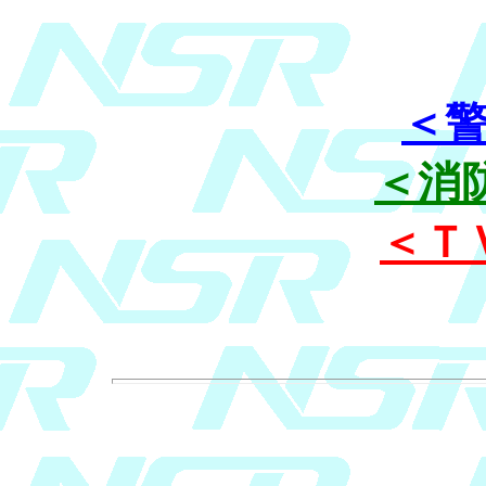
＜
＜消
＜Ｔ