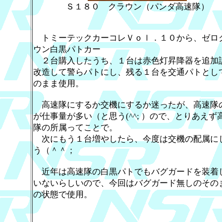
Ｓ１８０ クラウン（パンダ高速隊）
トミーテックカーコレＶｏｌ．１０から、ゼロ
ウン白黒パトカー
２台購入したうち、１台は赤色灯昇降器を追加
改造して警らパトにし、残る１台を交通パトとし
のまま使用。
高速隊にするか交機にするか迷ったが、高速隊
が仕事量が多い（と思う(^^; ）ので、とりあえず
隊の所属ってことで。
次にもう１台増やしたら、今度は交機の配属に
う（＾＾；
近年は高速隊の白黒パトでもバグガードを装着
いないらしいので、今回はバグガード無しのその
の状態で使用。