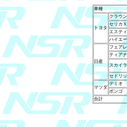
車種
クラウ
セリカ
トヨタ
エステ
ハイエ
フェア
ティア
日産
スカイ
セドリ
デミオ
マツダ
ボンゴ
合計