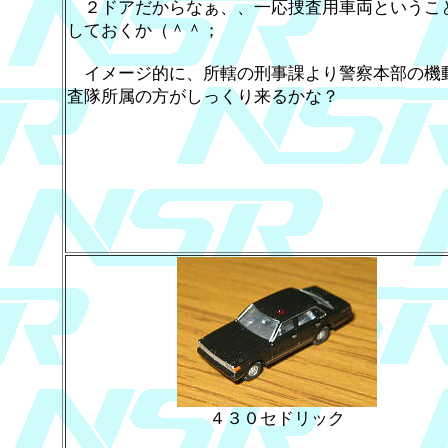
２ドアだからなぁ、、一応捜査用車両というこ
しておくか（＾＾；
イメージ的に、所轄の刑事課より警察本部の機
査隊所属の方がしっくり来るかな？
４３０セドリック