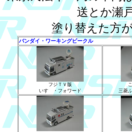
送とか瀬
塗り替えた方
バンダイ・ワーキングビークル
フジＴＶ版
いすゞ・フォワード
三菱