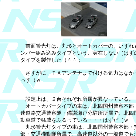
前面警光灯は、丸形とオートカバーの、いずれ
ンパー組み込みタイプという、実在しない（はず
タイプを製作した（＾＾；
さすがに、ＴＡアンテナまで付ける気力はなか
っす（ｗ
設定上は、２台それぞれ所属が異なっている。
オートカバータイプの車は、北四国州警察本部
速道路交通警察隊・備讃瀬戸分駐所所属で、北四
動車道で猛威をふるっている・・・はずだ（ｗ
丸形警光灯タイプの車は、北四国州警察本部・
部・交通機動隊所属で、高速道以外の一般道でも