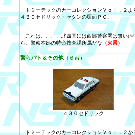
トミーテックのカーコレクションＶｏｌ．２よ
４３０セドリック・セダンの覆面ＰＣ。
これは、、、、北四国には西部警察署は無い(^^;
ら、警察本部の特命捜査課所属だな
（火暴）
警らパト＆その他
（６台）
４３０セドリック
トミーテックのカーコレクションＶｏｌ．２か