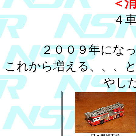
＜
４
２００９年にな
これから増える、、、
やした