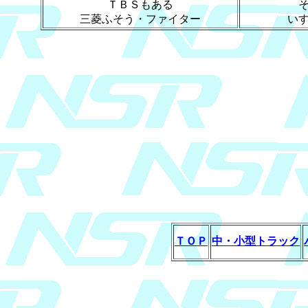
ＴＢＳもある
三菱ふそう・ファイター
い
ＴＯＰ
中・小型トラック