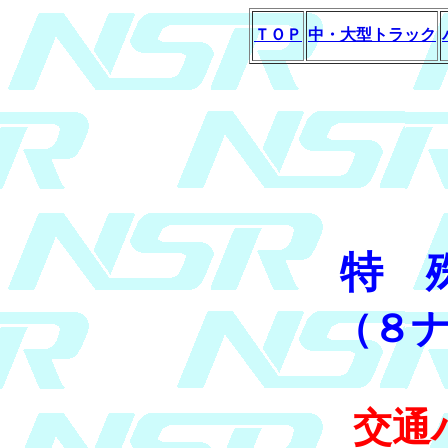
ＴＯＰ
中・大型トラック
特 
（８
交通