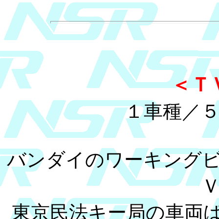
＜Ｔ
１車種／
バンダイのワーキング
東京民法キー局の車両