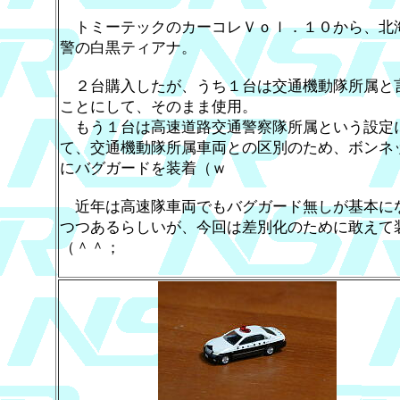
トミーテックのカーコレＶｏｌ．１０から、北
警の白黒ティアナ。
２台購入したが、うち１台は交通機動隊所属と
ことにして、そのまま使用。
もう１台は高速道路交通警察隊所属という設定
て、交通機動隊所属車両との区別のため、ボンネ
にバグガードを装着（ｗ
近年は高速隊車両でもバグガード無しが基本に
つつあるらしいが、今回は差別化のために敢えて
（＾＾；