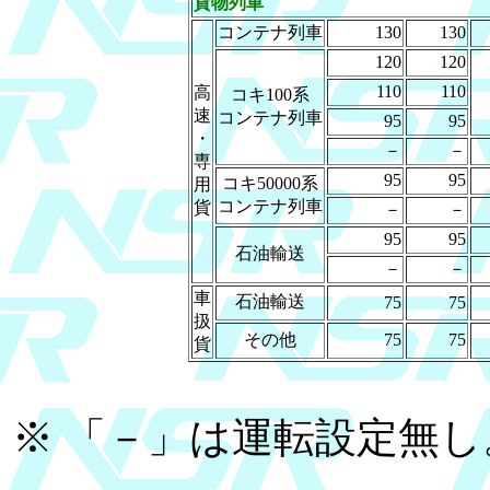
貨物列車
コンテナ列車
130
130
120
120
110
110
高
コキ100系
速
コンテナ列車
95
95
・
－
－
専
95
95
コキ50000系
用
コンテナ列車
貨
－
－
95
95
石油輸送
－
－
車
石油輸送
75
75
扱
その他
75
75
貨
※ 「－」は運転設定無し