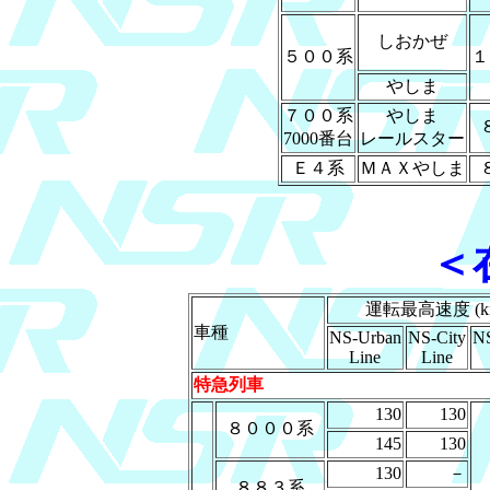
しおかぜ
５００系
１
やしま
７００系
やしま
7000番台
レールスター
Ｅ４系
ＭＡＸやしま
＜
運転最高速度 (km
車種
NS-Urban
NS-City
NS
Line
Line
特急列車
130
130
８０００系
145
130
130
－
８８３系