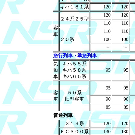
キハ１８１系
120
120
120
120
２４系２５型
110
110
客
110
110
車
２０系
100
100
－
－
急行列車・準急列車
気
キハ５５系
動
キハ５８系
95
95
車
キハ６５系
95
95
客
５０系
車
旧型客車
90
90
85
85
普通列車
３１３系
120
120
ＥＣ３００系
130
130