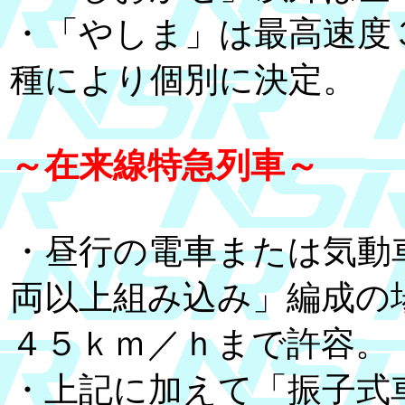
・「やしま」は最高速度
種により個別に決定。
～在来線特急列車～
・昼行の電車または気動
両以上組み込み」編成の場合は
４５ｋｍ／ｈまで許容。
・上記に加えて「振子式車両