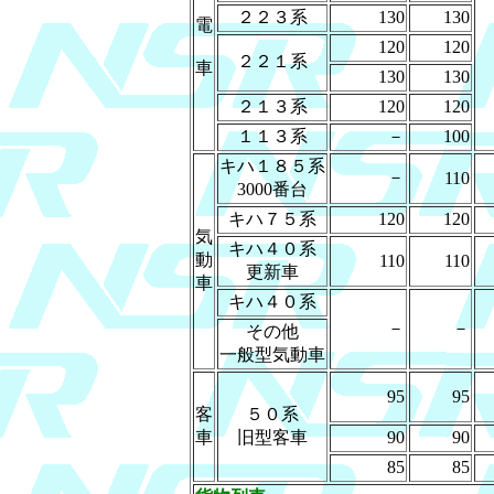
２２３系
130
130
電
120
120
２２１系
車
130
130
２１３系
120
120
１１３系
－
100
キハ１８５系
－
110
3000番台
キハ７５系
120
120
気
キハ４０系
動
110
110
更新車
車
キハ４０系
－
－
その他
一般型気動車
95
95
客
５０系
車
旧型客車
90
90
85
85